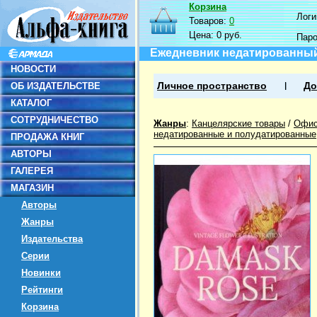
Корзина
Логин
Товаров:
0
Цена:
0 руб.
Пар
Ежедневник недатированный 
НОВОСТИ
ОБ ИЗДАТЕЛЬСТВЕ
Личное пространство
До
КАТАЛОГ
СОТРУДНИЧЕСТВО
Жанры
:
Канцелярские товары
/
Офис
недатированные и полудатированные
ПРОДАЖА КНИГ
АВТОРЫ
ГАЛЕРЕЯ
МАГАЗИН
Авторы
Жанры
Издательства
Серии
Новинки
Рейтинги
Корзина