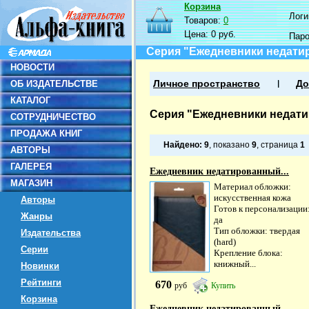
Корзина
Логин
Товаров:
0
Цена:
0 руб.
Пар
Серия "Ежедневники недати
НОВОСТИ
ОБ ИЗДАТЕЛЬСТВЕ
Личное пространство
До
КАТАЛОГ
Серия "Ежедневники недат
СОТРУДНИЧЕСТВО
ПРОДАЖА КНИГ
Найдено:
9
, показано
9
, страница
1
АВТОРЫ
ГАЛЕРЕЯ
Ежедневник недатированный...
МАГАЗИН
Материал обложки:
искусственная кожа
Авторы
Готов к персонализации
Жанры
да
Тип обложки: твердая
Издательства
(hard)
Серии
Крепление блока:
книжный...
Новинки
Рейтинги
670
руб
Купить
Корзина
Ежедневник недатированный...