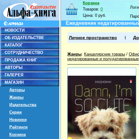
Корзина
Логин
Товаров:
0
Цена:
0 руб.
Пар
Ежедневник недатированный 
НОВОСТИ
ОБ ИЗДАТЕЛЬСТВЕ
Личное пространство
До
КАТАЛОГ
СОТРУДНИЧЕСТВО
Жанры
:
Канцелярские товары
/
Офис
недатированные и полудатированные
ПРОДАЖА КНИГ
АВТОРЫ
ГАЛЕРЕЯ
МАГАЗИН
Авторы
Жанры
Издательства
Серии
Новинки
Рейтинги
Корзина