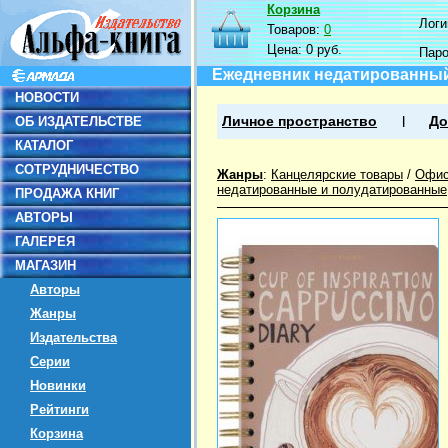
Корзина
Логин
Товаров:
0
Цена:
0 руб.
Пар
Ежедневник недатированный Cu
НОВОСТИ
ОБ ИЗДАТЕЛЬСТВЕ
Личное пространство
До
КАТАЛОГ
СОТРУДНИЧЕСТВО
Жанры
:
Канцелярские товары
/
Офис
недатированные и полудатированные
ПРОДАЖА КНИГ
АВТОРЫ
ГАЛЕРЕЯ
МАГАЗИН
Авторы
Жанры
Издательства
Серии
Новинки
Рейтинги
Корзина