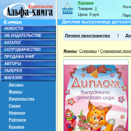
Корзина
Логин
Товаров:
0
Цена:
0 руб.
Пар
Диплом выпускнице детского
НОВОСТИ
ОБ ИЗДАТЕЛЬСТВЕ
Личное пространство
До
КАТАЛОГ
СОТРУДНИЧЕСТВО
Жанры
:
Сувениры
/
Сувенирная прод
ПРОДАЖА КНИГ
АВТОРЫ
ГАЛЕРЕЯ
МАГАЗИН
Авторы
Жанры
Издательства
Серии
Новинки
Рейтинги
Корзина