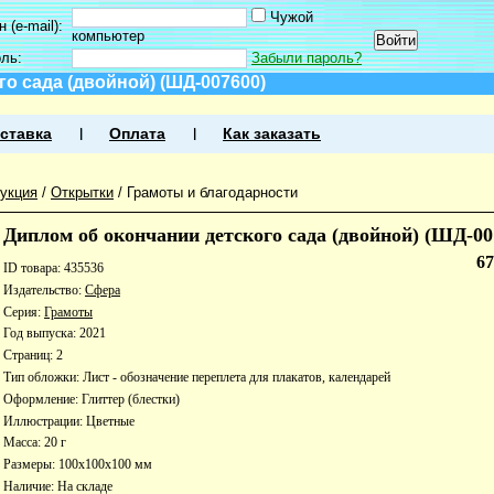
Чужой
 (e-mail):
компьютер
оль:
Забыли пароль?
о сада (двойной) (ШД-007600)
ставка
Оплата
Как заказать
укция
/
Открытки
/
Грамоты и благодарности
Диплом об окончании детского сада (двойной) (ШД-00
6
ID товара: 435536
Издательство:
Сфера
Серия:
Грамоты
Год выпуска: 2021
Страниц: 2
Тип обложки: Лист - обозначение переплета для плакатов, календарей
Оформление: Глиттер (блестки)
Иллюстрации: Цветные
Масса: 20 г
Размеры: 100x100x100 мм
Наличие:
На складе