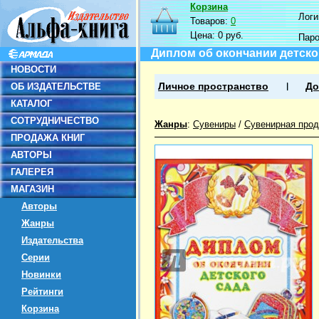
Корзина
Логин
Товаров:
0
Цена:
0 руб.
Пар
Диплом об окончании детског
НОВОСТИ
ОБ ИЗДАТЕЛЬСТВЕ
Личное пространство
До
КАТАЛОГ
СОТРУДНИЧЕСТВО
Жанры
:
Сувениры
/
Сувенирная прод
ПРОДАЖА КНИГ
АВТОРЫ
ГАЛЕРЕЯ
МАГАЗИН
Авторы
Жанры
Издательства
Серии
Новинки
Рейтинги
Корзина