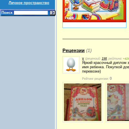
Личное пространство
Поиск
Рецензии
(1)
v
(рецензий:
198
, рейтинг:
+42
Яркий красочный диплом з
имя ребенка. Покупкой дов
перевозке)
0
Рейтинг рецензии: