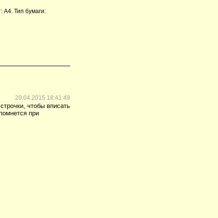
 А4. Тип бумаги:
20.04.2015 18:41:49
строчки, чтобы вписать
 помнется при