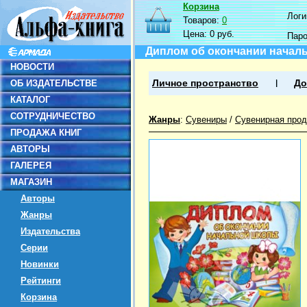
Корзина
Логин
Товаров:
0
Цена:
0 руб.
Пар
Диплом об окончании началь
НОВОСТИ
ОБ ИЗДАТЕЛЬСТВЕ
Личное пространство
До
КАТАЛОГ
СОТРУДНИЧЕСТВО
Жанры
:
Сувениры
/
Сувенирная прод
ПРОДАЖА КНИГ
АВТОРЫ
ГАЛЕРЕЯ
МАГАЗИН
Авторы
Жанры
Издательства
Серии
Новинки
Рейтинги
Корзина