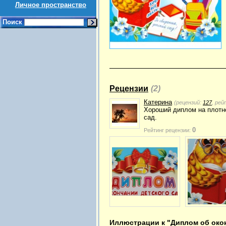
Личное пространство
Поиск
Рецензии
(2)
Катерина
(рецензий:
127
, рей
Хороший диплом на плотно
сад.
0
Рейтинг рецензии:
Иллюстрации к "Диплом об окон