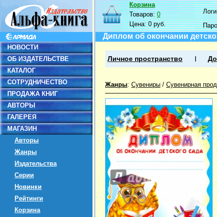
Корзина
Логин
Товаров:
0
Цена:
0 руб.
Пар
Диплом об окончании детског
НОВОСТИ
ОБ ИЗДАТЕЛЬСТВЕ
Личное пространство
До
КАТАЛОГ
СОТРУДНИЧЕСТВО
Жанры
:
Сувениры
/
Сувенирная прод
ПРОДАЖА КНИГ
АВТОРЫ
ГАЛЕРЕЯ
МАГАЗИН
Авторы
Жанры
Издательства
Серии
Новинки
Рейтинги
Корзина