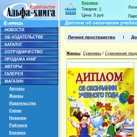
Корзина
Логин
Товаров:
0
Цена:
0 руб.
Пар
Диплом об окончании учебног
НОВОСТИ
ОБ ИЗДАТЕЛЬСТВЕ
Личное пространство
До
КАТАЛОГ
СОТРУДНИЧЕСТВО
Жанры
:
Сувениры
/
Сувенирная прод
ПРОДАЖА КНИГ
АВТОРЫ
ГАЛЕРЕЯ
МАГАЗИН
Авторы
Жанры
Издательства
Серии
Новинки
Рейтинги
Корзина