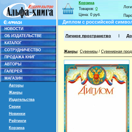
Корзина
Логин
Товаров:
0
Цена:
0 руб.
Пар
Диплом с российской символ
НОВОСТИ
ОБ ИЗДАТЕЛЬСТВЕ
Личное пространство
До
КАТАЛОГ
СОТРУДНИЧЕСТВО
Жанры
:
Сувениры
/
Сувенирная прод
ПРОДАЖА КНИГ
АВТОРЫ
ГАЛЕРЕЯ
МАГАЗИН
Авторы
Жанры
Издательства
Серии
Новинки
Рейтинги
Корзина