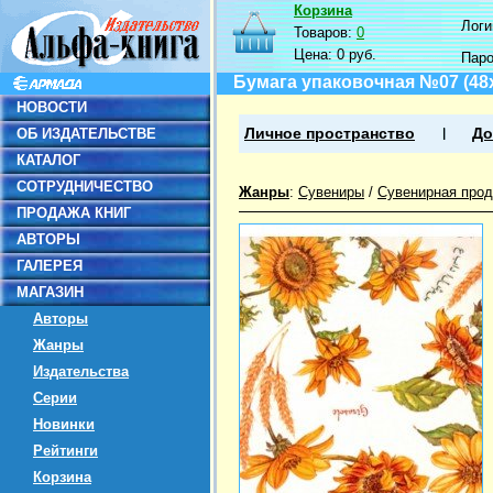
Корзина
Логин
Товаров:
0
Цена:
0 руб.
Пар
Бумага упаковочная №07 (48х6
НОВОСТИ
ОБ ИЗДАТЕЛЬСТВЕ
Личное пространство
До
КАТАЛОГ
СОТРУДНИЧЕСТВО
Жанры
:
Сувениры
/
Сувенирная прод
ПРОДАЖА КНИГ
АВТОРЫ
ГАЛЕРЕЯ
МАГАЗИН
Авторы
Жанры
Издательства
Серии
Новинки
Рейтинги
Корзина