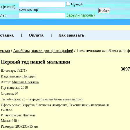
Чужой
 (e-mail):
компьютер
оль:
Забыли пароль?
ставка
Оплата
Как заказать
укция
/
Альбомы, рамки для фотографий
/
Тематические альбомы для 
Первый год нашей малышки
309
ID товара: 732717
Издательство:
Попурри
Автор:
Мишина Светлана
Год выпуска: 2019
Страниц: 64
Тип обложки: 7Б - твердая (плотная бумага или картон)
Оформление: Вырубка, Частичная лакировка, Текстильные и пластиковые
вставки
Иллюстрации: Цветные
Масса: 640 г
Размеры: 295x235x15 мм