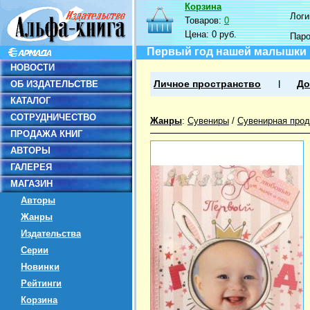
Корзина
Логин
Товаров:
0
Цена:
0 руб.
Пар
Первый год нашей малышки
НОВОСТИ
ОБ ИЗДАТЕЛЬСТВЕ
Личное пространство
До
КАТАЛОГ
СОТРУДНИЧЕСТВО
Жанры
:
Сувениры
/
Сувенирная прод
ПРОДАЖА КНИГ
АВТОРЫ
ГАЛЕРЕЯ
МАГАЗИН
Авторы
Жанры
Издательства
Серии
Новинки
Рейтинги
Корзина