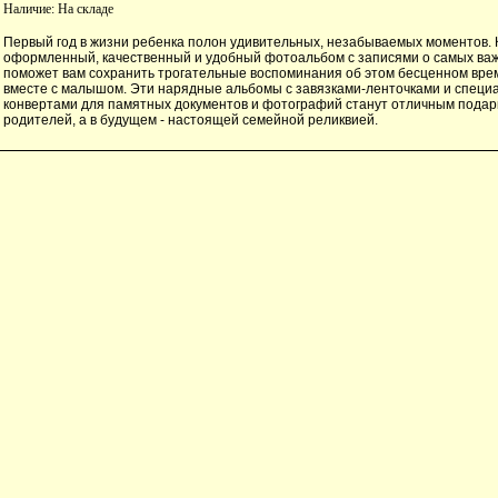
Наличие:
На складе
Первый год в жизни ребенка полон удивительных, незабываемых моментов. 
оформленный, качественный и удобный фотоальбом с записями о самых ва
поможет вам сохранить трогательные воспоминания об этом бесценном вре
вместе с малышом. Эти нарядные альбомы с завязками-ленточками и спец
конвертами для памятных документов и фотографий станут отличным пода
родителей, а в будущем - настоящей семейной реликвией.