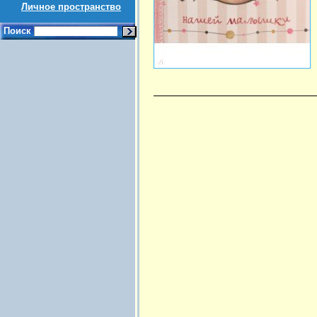
Личное пространство
Поиск