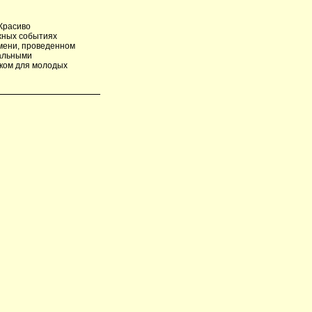
Красиво
жных событиях
мени, проведенном
иальными
рком для молодых