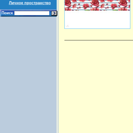
Личное пространство
Поиск