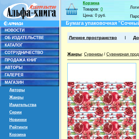
Корзина
Логин
Товаров:
0
Цена:
0 руб.
Пар
Бумага упаковочная "Сочный 
НОВОСТИ
ОБ ИЗДАТЕЛЬСТВЕ
Личное пространство
До
КАТАЛОГ
СОТРУДНИЧЕСТВО
Жанры
:
Сувениры
/
Сувенирная прод
ПРОДАЖА КНИГ
АВТОРЫ
ГАЛЕРЕЯ
МАГАЗИН
Авторы
Жанры
Издательства
Серии
Новинки
Рейтинги
Корзина