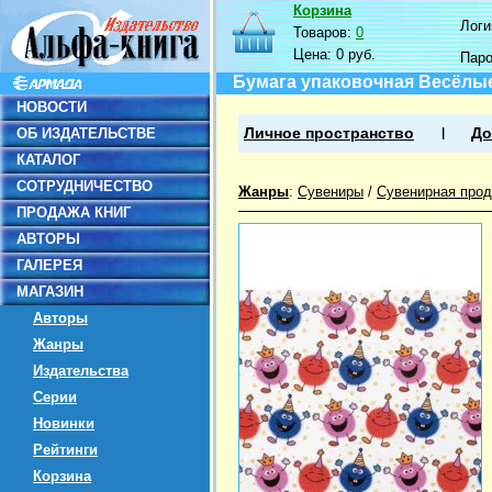
Корзина
Логин
Товаров:
0
Цена:
0 руб.
Пар
Бумага упаковочная Весёлые
НОВОСТИ
ОБ ИЗДАТЕЛЬСТВЕ
Личное пространство
До
КАТАЛОГ
СОТРУДНИЧЕСТВО
Жанры
:
Сувениры
/
Сувенирная прод
ПРОДАЖА КНИГ
АВТОРЫ
ГАЛЕРЕЯ
МАГАЗИН
Авторы
Жанры
Издательства
Серии
Новинки
Рейтинги
Корзина