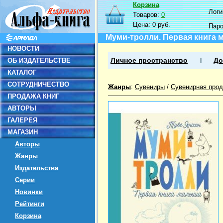
Корзина
Логин
Товаров:
0
Цена:
0 руб.
Пар
Муми-тролли. Первая книга
НОВОСТИ
ОБ ИЗДАТЕЛЬСТВЕ
Личное пространство
До
КАТАЛОГ
СОТРУДНИЧЕСТВО
Жанры
:
Сувениры
/
Сувенирная прод
ПРОДАЖА КНИГ
АВТОРЫ
ГАЛЕРЕЯ
МАГАЗИН
Авторы
Жанры
Издательства
Серии
Новинки
Рейтинги
Корзина