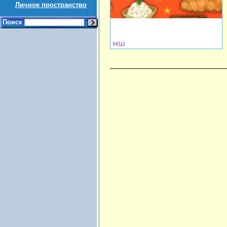
Личное пространство
Поиск