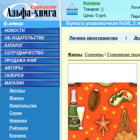
Корзина
Логин
Товаров:
0
Цена:
0 руб.
Пар
Бумага упаковочная №56, 2 
НОВОСТИ
ОБ ИЗДАТЕЛЬСТВЕ
Личное пространство
До
КАТАЛОГ
СОТРУДНИЧЕСТВО
Жанры
:
Сувениры
/
Сувенирная прод
ПРОДАЖА КНИГ
АВТОРЫ
ГАЛЕРЕЯ
МАГАЗИН
Авторы
Жанры
Издательства
Серии
Новинки
Рейтинги
Корзина