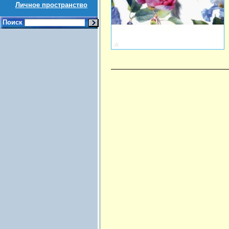
Личное пространство
Поиск