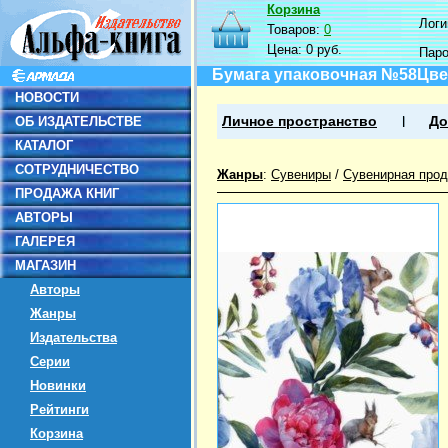
Корзина
Логин
Товаров:
0
Цена:
0 руб.
Пар
Бумага упаковочная №58Цвет
НОВОСТИ
ОБ ИЗДАТЕЛЬСТВЕ
Личное пространство
До
КАТАЛОГ
СОТРУДНИЧЕСТВО
Жанры
:
Сувениры
/
Сувенирная прод
ПРОДАЖА КНИГ
АВТОРЫ
ГАЛЕРЕЯ
МАГАЗИН
Авторы
Жанры
Издательства
Серии
Новинки
Рейтинги
Корзина