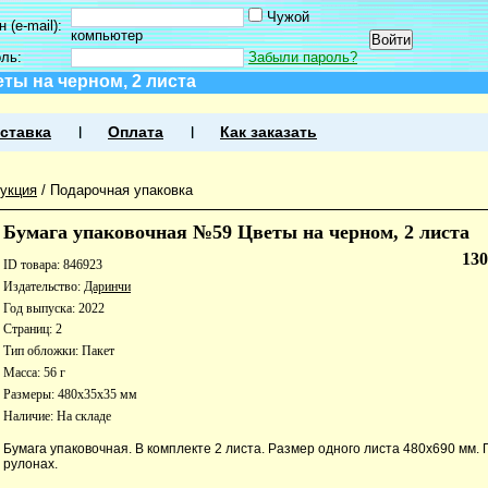
Чужой
 (e-mail):
компьютер
оль:
Забыли пароль?
ты на черном, 2 листа
ставка
Оплата
Как заказать
укция
/
Подарочная упаковка
Бумага упаковочная №59 Цветы на черном, 2 листа
13
ID товара: 846923
Издательство:
Даринчи
Год выпуска: 2022
Страниц: 2
Тип обложки: Пакет
Масса: 56 г
Размеры: 480x35x35 мм
Наличие:
На складе
Бумага упаковочная. В комплекте 2 листа. Размер одного листа 480х690 мм. 
рулонах.