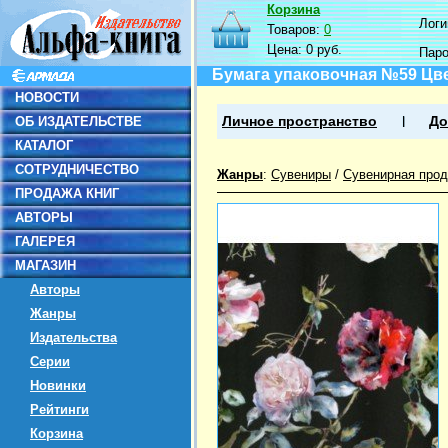
Корзина
Логин
Товаров:
0
Цена:
0 руб.
Пар
Бумага упаковочная №59 Цве
НОВОСТИ
ОБ ИЗДАТЕЛЬСТВЕ
Личное пространство
До
КАТАЛОГ
СОТРУДНИЧЕСТВО
Жанры
:
Сувениры
/
Сувенирная прод
ПРОДАЖА КНИГ
АВТОРЫ
ГАЛЕРЕЯ
МАГАЗИН
Авторы
Жанры
Издательства
Серии
Новинки
Рейтинги
Корзина