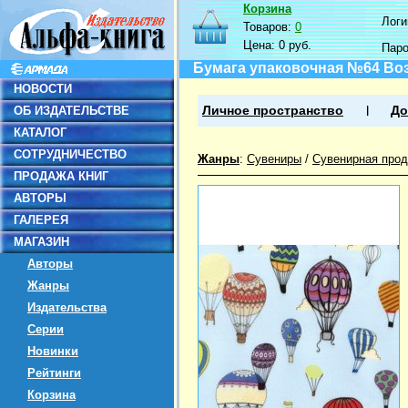
Корзина
Логин
Товаров:
0
Цена:
0 руб.
Пар
Бумага упаковочная №64 Во
НОВОСТИ
ОБ ИЗДАТЕЛЬСТВЕ
Личное пространство
До
КАТАЛОГ
СОТРУДНИЧЕСТВО
Жанры
:
Сувениры
/
Сувенирная прод
ПРОДАЖА КНИГ
АВТОРЫ
ГАЛЕРЕЯ
МАГАЗИН
Авторы
Жанры
Издательства
Серии
Новинки
Рейтинги
Корзина