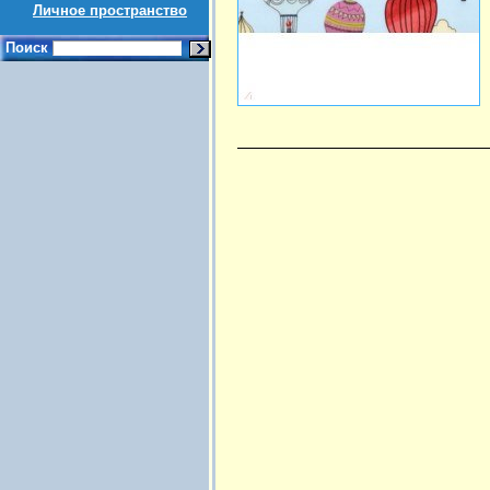
Личное пространство
Поиск