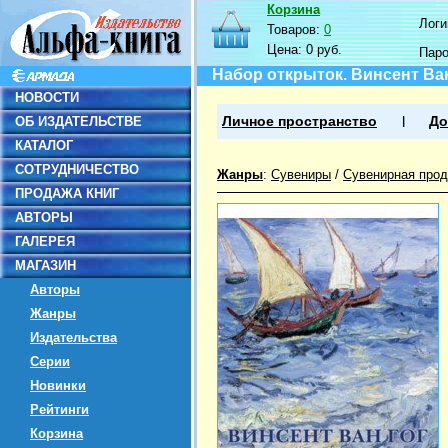
Корзина
Логин
Товаров:
0
Цена:
0 руб.
Пар
Набор открыток. Винсент Ван
НОВОСТИ
ОБ ИЗДАТЕЛЬСТВЕ
Личное пространство
До
КАТАЛОГ
СОТРУДНИЧЕСТВО
Жанры
:
Сувениры
/
Сувенирная прод
ПРОДАЖА КНИГ
АВТОРЫ
ГАЛЕРЕЯ
МАГАЗИН
Авторы
Жанры
Издательства
Серии
Новинки
Рейтинги
Корзина