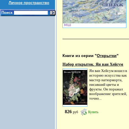
Личное пространство
Поиск
Книги из серии "
Открытки
"
Набор открыток. Ян ван Хейсум
Ян ван Хейсум вошел в
историю искусства как
мастер натюрморта,
писавший цветы и
фрукты. Он поражал
воображение зрителей,
точно...
826
руб
Купить