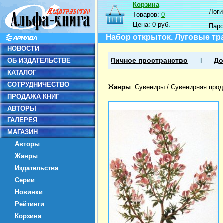
Корзина
Логин
Товаров:
0
Цена:
0 руб.
Пар
Набор открыток. Луговые т
НОВОСТИ
ОБ ИЗДАТЕЛЬСТВЕ
Личное пространство
До
КАТАЛОГ
СОТРУДНИЧЕСТВО
Жанры
:
Сувениры
/
Сувенирная прод
ПРОДАЖА КНИГ
АВТОРЫ
ГАЛЕРЕЯ
МАГАЗИН
Авторы
Жанры
Издательства
Серии
Новинки
Рейтинги
Корзина