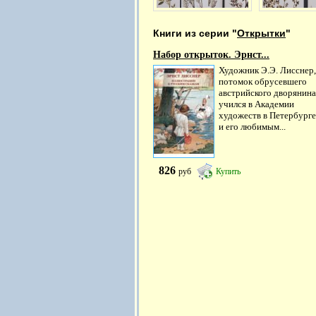
Книги из серии "
Открытки
"
Набор открыток. Эрнст...
Художник Э.Э. Лисснер,
потомок обрусевшего
австрийского дворянина
учился в Академии
художеств в Петербурге
и его любимым...
826
руб
Купить