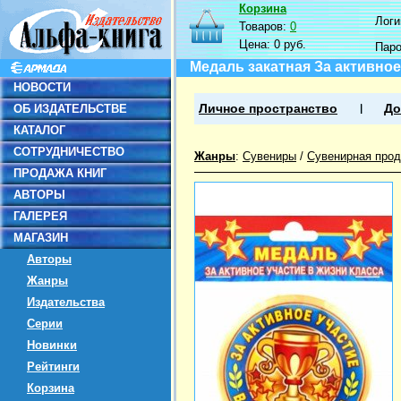
Корзина
Логин
Товаров:
0
Цена:
0 руб.
Пар
Медаль закатная За активное
НОВОСТИ
ОБ ИЗДАТЕЛЬСТВЕ
Личное пространство
До
КАТАЛОГ
СОТРУДНИЧЕСТВО
Жанры
:
Сувениры
/
Сувенирная прод
ПРОДАЖА КНИГ
АВТОРЫ
ГАЛЕРЕЯ
МАГАЗИН
Авторы
Жанры
Издательства
Серии
Новинки
Рейтинги
Корзина