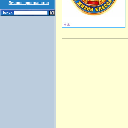
Личное пространство
Поиск