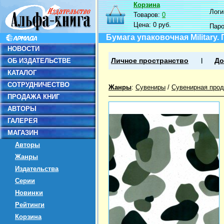
Корзина
Логин
Товаров:
0
Цена:
0 руб.
Пар
Бумага упаковочная Military.
НОВОСТИ
ОБ ИЗДАТЕЛЬСТВЕ
Личное пространство
До
КАТАЛОГ
СОТРУДНИЧЕСТВО
Жанры
:
Сувениры
/
Сувенирная прод
ПРОДАЖА КНИГ
АВТОРЫ
ГАЛЕРЕЯ
МАГАЗИН
Авторы
Жанры
Издательства
Серии
Новинки
Рейтинги
Корзина