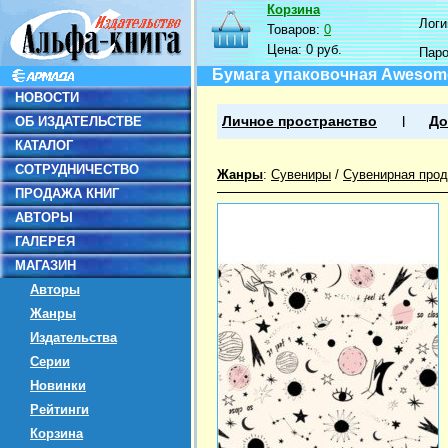
Корзина
Логин
Товаров:
0
Цена:
0 руб.
Пар
Бумага упаковочная Awesom
НОВОСТИ
ОБ ИЗДАТЕЛЬСТВЕ
Личное пространство
До
КАТАЛОГ
СОТРУДНИЧЕСТВО
Жанры
:
Сувениры
/
Сувенирная прод
ПРОДАЖА КНИГ
АВТОРЫ
ГАЛЕРЕЯ
МАГАЗИН
Авторы
Жанры
Издательства
Серии
Новинки
Рейтинги
Корзина