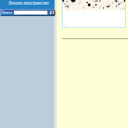
Личное пространство
Поиск