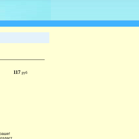
117
руб
краше!
создаст