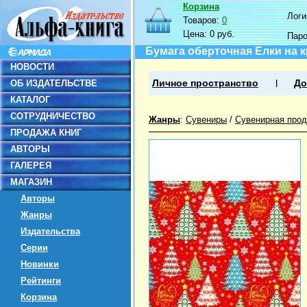
Корзина
Логин
Товаров:
0
Цена:
0 руб.
Пар
Бумага оберточная Елки на 
НОВОСТИ
ОБ ИЗДАТЕЛЬСТВЕ
Личное пространство
До
КАТАЛОГ
СОТРУДНИЧЕСТВО
Жанры
:
Сувениры
/
Сувенирная прод
ПРОДАЖА КНИГ
АВТОРЫ
ГАЛЕРЕЯ
МАГАЗИН
Авторы
Жанры
Издательства
Серии
Новинки
Рейтинги
Корзина