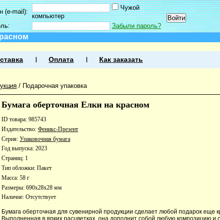
Чужой
 (e-mail):
компьютер
оль:
Забыли пароль?
красном
ставка
Оплата
Как заказать
укция
/
Подарочная упаковка
Бумага оберточная Елки на красном
ID товара: 985743
Издательство:
Феникс-Презент
Серия:
Упаковочная бумага
Год выпуска: 2023
Страниц: 1
Тип обложки: Пакет
Масса: 58 г
Размеры: 690x28x28 мм
Наличие:
Отсутствует
Бумага оберточная для сувенирной продукции сделает любой подарок еще 
Выполненная в ярких расцветках, она дополнит собой любую композицию и 