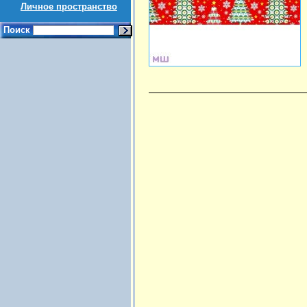
Личное пространство
Поиск