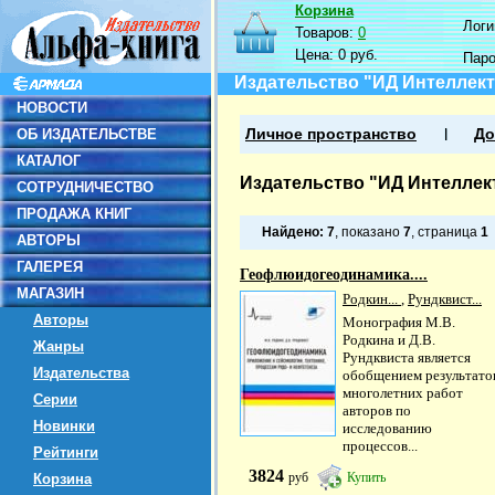
Корзина
Логин
Товаров:
0
Цена:
0 руб.
Пар
Издательство "ИД Интеллект
НОВОСТИ
ОБ ИЗДАТЕЛЬСТВЕ
Личное пространство
До
КАТАЛОГ
Издательство "ИД Интеллек
СОТРУДНИЧЕСТВО
ПРОДАЖА КНИГ
Найдено:
7
, показано
7
, страница
1
АВТОРЫ
ГАЛЕРЕЯ
Геофлюидогеодинамика....
МАГАЗИН
Родкин...
,
Рундквист...
Авторы
Монография М.В.
Родкина и Д.В.
Жанры
Рундквиста является
Издательства
обобщением результато
многолетних работ
Серии
авторов по
Новинки
исследованию
процессов...
Рейтинги
3824
руб
Купить
Корзина