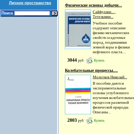
Личное пространство
Физические основы добычи...
Сайфуллин...
,
Поиск
Тетельмин...
Учебное пособие
содержит описание
физико-механических
свойств осадочных
пород, геодинамики
земной коры и физики
нефтяного пласта....
3044
руб
Купить
Колебательные процессы....
Молотков Николай...
В пособии даются
экспериментальные
основы углубленного
изучения колебательны
процессов различной
физической природы.
Описаны...
2803
руб
Купить