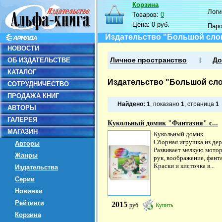
Корзина
Логин
Товаров:
0
Цена:
0 руб.
Пар
Издательство "Большой сло
НОВОСТИ
ОБ ИЗДАТЕЛЬСТВЕ
Личное пространство
До
КАТАЛОГ
Издательство "Большой сл
СОТРУДНИЧЕСТВО
ПРОДАЖА КНИГ
Найдено:
1
, показано
1
, страница
1
АВТОРЫ
ГАЛЕРЕЯ
Кукольный домик "Фантазия" с...
МАГАЗИН
Кукольный домик.
Сборная игрушка из дер
Авторы
Развивает мелкую мото
Жанры
рук, воображение, фант
Краски и кисточка в...
Издательства
Серии
Новинки
Рейтинги
2015
руб
Купить
Корзина