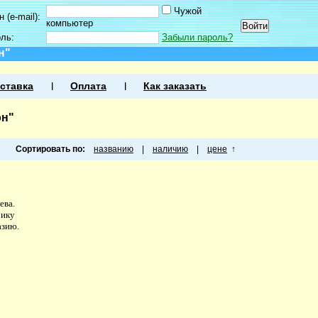
Чужой
 (e-mail):
компьютер
оль:
Забыли пароль?
н"
ставка
Оплата
Как заказать
он"
Сортировать по:
названию
|
наличию
|
цене
↑
ева.
рику
азию.