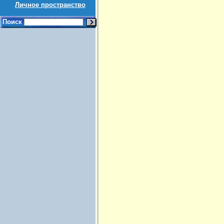
Личное пространство
Поиск