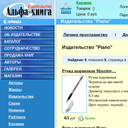
Корзина
Логин
Товаров:
0
Цена:
0 руб.
Пар
Издательство "Piano"
НОВОСТИ
ОБ ИЗДАТЕЛЬСТВЕ
Личное пространство
До
КАТАЛОГ
Издательство "Piano"
СОТРУДНИЧЕСТВО
ПРОДАЖА КНИГ
Найдено:
9
, показано
9
, страница
1
АВТОРЫ
ГАЛЕРЕЯ
Ручка шариковая Maxriter,...
МАГАЗИН
Ручка шариковая.
Чернила на масляной
Авторы
основе.
Жанры
Диаметр пишущего узла
0,5 мм.
Издательства
Игольчатый наконечник.
Серии
Цвет чернил: черный....
Новинки
Рейтинги
63
руб
Купить
Корзина
Ручка шариковая Piano...