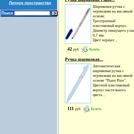
Личное пространство
Шариковая ручка с
чернилами на масляной
Поиск
основе.
Трехгранный
пластиковый корпус.
Диаметр пишущего узла
0,7 мм.
Цвет чернил:...
42
руб
Купить
Ручка шариковая...
Автоматическая
шариковая ручка с
чернилами на масляной
основе "Piano Pure".
Цветной пластиковый
корпус пастельного
цвета....
111
руб
Купить