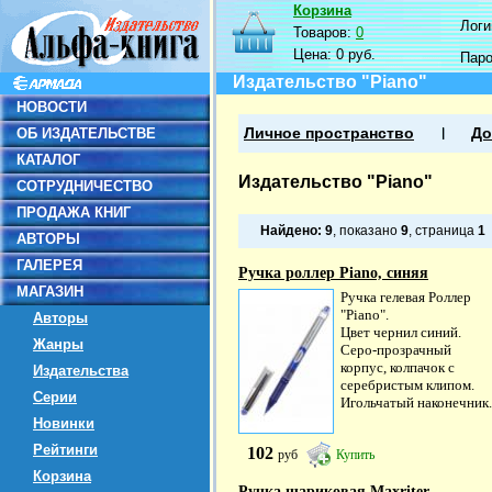
Корзина
Логин
Товаров:
0
Цена:
0 руб.
Пар
Издательство "Piano"
НОВОСТИ
ОБ ИЗДАТЕЛЬСТВЕ
Личное пространство
До
КАТАЛОГ
Издательство "Piano"
СОТРУДНИЧЕСТВО
ПРОДАЖА КНИГ
Найдено:
9
, показано
9
, страница
1
АВТОРЫ
ГАЛЕРЕЯ
Ручка роллер Piano, синяя
МАГАЗИН
Ручка гелевая Роллер
"Piano".
Авторы
Цвет чернил синий.
Жанры
Серо-прозрачный
корпус, колпачок с
Издательства
серебристым клипом.
Серии
Игольчатый наконечник.
Новинки
Рейтинги
102
руб
Купить
Корзина
Ручка шариковая Maxriter,...