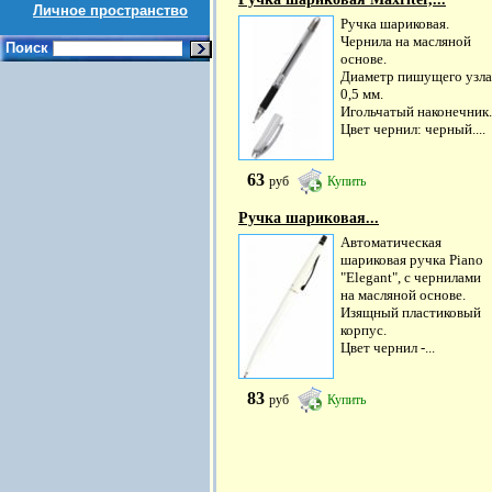
Личное пространство
Ручка шариковая.
Чернила на масляной
Поиск
основе.
Диаметр пишущего узла
0,5 мм.
Игольчатый наконечник.
Цвет чернил: черный....
63
руб
Купить
Ручка шариковая...
Автоматическая
шариковая ручка Piano
"Elegant", с чернилами
на масляной основе.
Изящный пластиковый
корпус.
Цвет чернил -...
83
руб
Купить