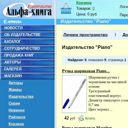
Корзина
Логин
Товаров:
0
Цена:
0 руб.
Пар
Издательство "Piano"
НОВОСТИ
ОБ ИЗДАТЕЛЬСТВЕ
Личное пространство
До
КАТАЛОГ
Издательство "Piano"
СОТРУДНИЧЕСТВО
ПРОДАЖА КНИГ
Найдено:
9
, показано
9
, страница
1
АВТОРЫ
ГАЛЕРЕЯ
Ручка шариковая Piano...
МАГАЗИН
Шариковая ручка с
чернилами на масляной
Авторы
основе.
Жанры
Трехгранный
пластиковый корпус.
Издательства
Диаметр пишущего узла
Серии
0,7 мм.
Цвет чернил:...
Новинки
Рейтинги
42
руб
Купить
Корзина
Ручка шариковая Maxriter,...