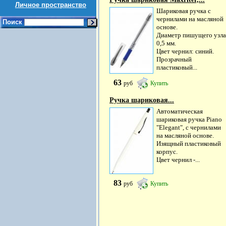
Личное пространство
Шариковая ручка с
чернилами на масляной
Поиск
основе.
Диаметр пишущего узла
0,5 мм.
Цвет чернил: синий.
Прозрачный
пластиковый...
63
руб
Купить
Ручка шариковая...
Автоматическая
шариковая ручка Piano
"Elegant", с чернилами
на масляной основе.
Изящный пластиковый
корпус.
Цвет чернил -...
83
руб
Купить