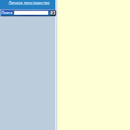
Личное пространство
Поиск