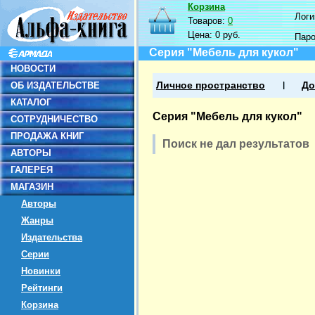
Корзина
Логин
Товаров:
0
Цена:
0 руб.
Пар
Серия "Мебель для кукол"
НОВОСТИ
ОБ ИЗДАТЕЛЬСТВЕ
Личное пространство
До
КАТАЛОГ
Серия "Мебель для кукол"
СОТРУДНИЧЕСТВО
ПРОДАЖА КНИГ
Поиск не дал результатов
АВТОРЫ
ГАЛЕРЕЯ
МАГАЗИН
Авторы
Жанры
Издательства
Серии
Новинки
Рейтинги
Корзина