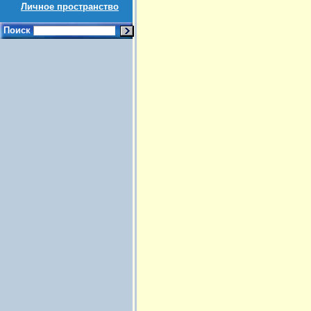
Личное пространство
Поиск