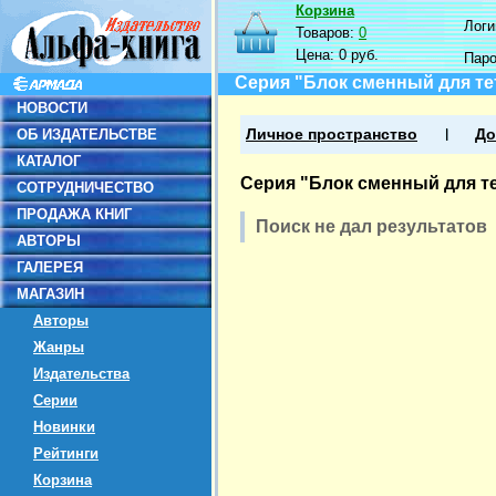
Корзина
Логин
Товаров:
0
Цена:
0 руб.
Пар
Серия "Блок сменный для те
НОВОСТИ
ОБ ИЗДАТЕЛЬСТВЕ
Личное пространство
До
КАТАЛОГ
Серия "Блок сменный для т
СОТРУДНИЧЕСТВО
ПРОДАЖА КНИГ
Поиск не дал результатов
АВТОРЫ
ГАЛЕРЕЯ
МАГАЗИН
Авторы
Жанры
Издательства
Серии
Новинки
Рейтинги
Корзина