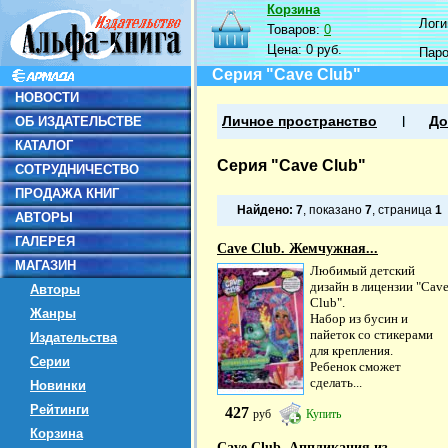
Корзина
Логин
Товаров:
0
Цена:
0 руб.
Пар
Серия "Cave Club"
НОВОСТИ
ОБ ИЗДАТЕЛЬСТВЕ
Личное пространство
До
КАТАЛОГ
Серия "Cave Club"
СОТРУДНИЧЕСТВО
ПРОДАЖА КНИГ
Найдено:
7
, показано
7
, страница
1
АВТОРЫ
ГАЛЕРЕЯ
Cave Club. Жемчужная...
МАГАЗИН
Любимый детский
дизайн в лицензии "Cav
Авторы
Club".
Жанры
Набор из бусин и
пайеток со стикерами
Издательства
для крепления.
Серии
Ребенок сможет
сделать...
Новинки
Рейтинги
427
руб
Купить
Корзина
Cave Club. Аппликация из...