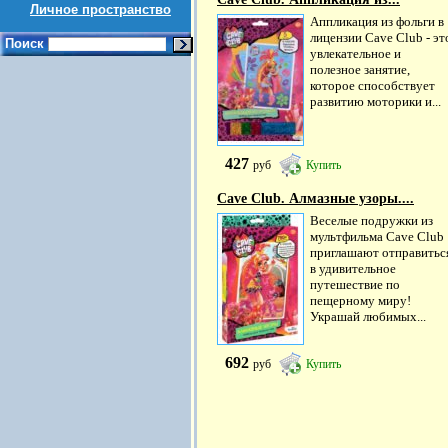
Личное пространство
Аппликация из фольги в
лицензии Cave Club - эт
Поиск
увлекательное и
полезное занятие,
которое способствует
развитию моторики и...
427
руб
Купить
Cave Club. Алмазные узоры....
Веселые подружки из
мультфильма Cave Club
приглашают отправитьс
в удивительное
путешествие по
пещерному миру!
Украшай любимых...
692
руб
Купить