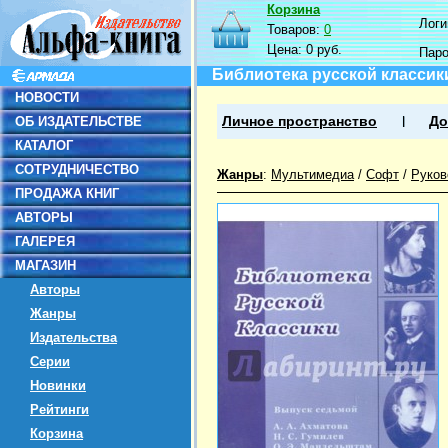
Корзина
Логин
Товаров:
0
Цена:
0 руб.
Пар
Библиотека русской классики
НОВОСТИ
ОБ ИЗДАТЕЛЬСТВЕ
Личное пространство
До
КАТАЛОГ
СОТРУДНИЧЕСТВО
Жанры
:
Мультимедиа
/
Софт
/
Руков
ПРОДАЖА КНИГ
АВТОРЫ
ГАЛЕРЕЯ
МАГАЗИН
Авторы
Жанры
Издательства
Серии
Новинки
Рейтинги
Корзина