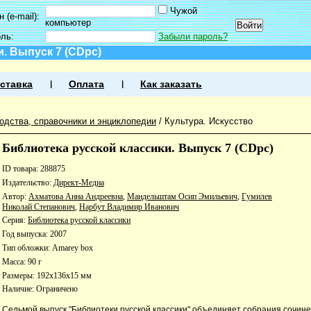
Чужой
 (e-mail):
компьютер
оль:
Забыли пароль?
. Выпуск 7 (CDpc)
ставка
Оплата
Как заказать
одства, справочники и энциклопедии
/
Культура. Искусство
Библиотека русской классики. Выпуск 7 (CDpc)
ID товара: 288875
Издательство:
Директ-Медиа
Автор:
Ахматова Анна Андреевна
,
Мандельштам Осип Эмильевич
,
Гумилев
Николай Степанович
,
Нарбут Владимир Иванович
Серия:
Библиотека русской классики
Год выпуска: 2007
Тип обложки: Amarey box
Масса: 90 г
Размеры: 192x136x15 мм
Наличие:
Ограничено
Седьмой выпуск "Библиотеки русской классики" объединяет собрания сочин