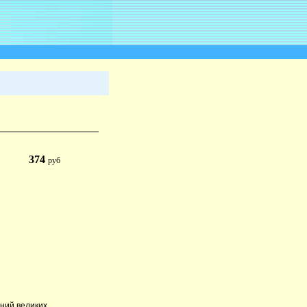
374
руб
ений великих