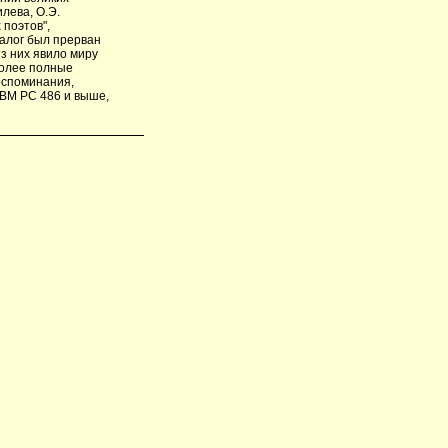
лева, О.Э.
поэтов",
иалог был прерван
з них явило миру
более полные
оспоминания,
IBM PC 486 и выше,