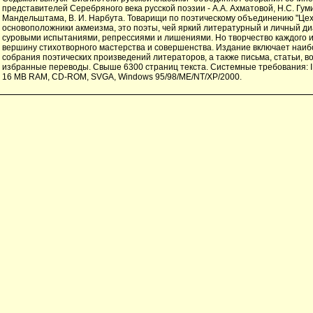
представителей Серебряного века русской поэзии - А.А. Ахматовой, Н.С. Гуми
Мандельштама, В. И. Нарбута. Товарищи по поэтическому объединению "Цех 
основоположники акмеизма, это поэты, чей яркий литературный и личный д
суровыми испытаниями, репрессиями и лишениями. Но творчество каждого и
вершину стихотворного мастерства и совершенства. Издание включает наи
собрания поэтических произведений литераторов, а также письма, статьи, в
избранные переводы. Свыше 6300 страниц текста. Системные требования: 
16 MB RAM, CD-ROM, SVGA, Windows 95/98/ME/NT/XP/2000.