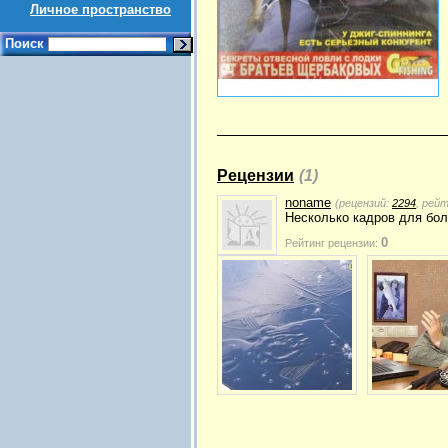
Личное пространство
Поиск
Рецензии
(1)
noname
(рецензий:
2294
, рей
Несколько кадров для бол
0
Рейтинг рецензии: