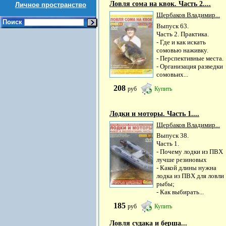
Ловля сома на квок. Часть 2....
Личное пространство
Щербаков Владимир...
Поиск
Выпуск 63.
Часть 2. Практика.
- Где и как искать
сомовью наживку.
- Перспективные места.
- Организация разведки
сомовьих...
208
руб
Купить
Лодки и моторы. Часть 1....
Щербаков Владимир...
Выпуск 38.
Часть 1.
- Почему лодки из ПВХ
лучше резиновых
- Какой длины нужна
лодка из ПВХ для ловли
рыбы;
- Как выбирать...
185
руб
Купить
Ловля судака и берша...