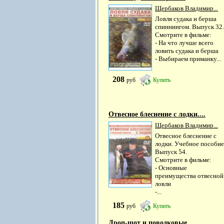
Щербаков Владимир...
Ловля судака и берша
спиннингом. Выпуск 32.
Смотрите в фильме:
- На что лучше всего
ловить судака и берша
- Выбираем приманку...
208
руб
Купить
Отвесное блеснение с лодки....
Щербаков Владимир...
Отвесное блеснение с
лодки. Учебное пособие
Выпуск 54.
Смотрите в фильме:
- Основные
преимущества отвесной
ловли
-...
185
руб
Купить
Дроп-шот и поводковые...