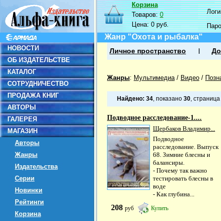
Корзина
Логин
Товаров:
0
Цена:
0 руб.
Пар
Жанр "Охота и рыбалка"
НОВОСТИ
Личное пространство
До
ОБ ИЗДАТЕЛЬСТВЕ
КАТАЛОГ
Жанры
:
Мультимедиа
/
Видео
/
Позн
СОТРУДНИЧЕСТВО
ПРОДАЖА КНИГ
Найдено:
34
, показано
30
, страниц
АВТОРЫ
Подводное расследование-1....
ГАЛЕРЕЯ
Щербаков Владимир...
МАГАЗИН
Подводное
Авторы
расследование. Выпуск
Жанры
68. Зимние блесны и
балансиры.
Издательства
- Почему так важно
Серии
тестировать блесны в
воде
Новинки
- Как глубина...
Рейтинги
208
руб
Купить
Корзина