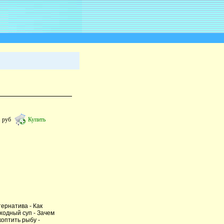
8
руб
Купить
тернатива - Как
ходный суп - Зачем
коптить рыбу -