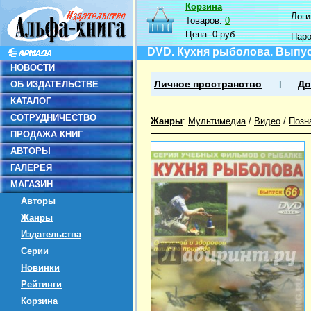
Корзина
Логин
Товаров:
0
Цена:
0 руб.
Пар
DVD. Кухня рыболова. Выпус
НОВОСТИ
ОБ ИЗДАТЕЛЬСТВЕ
Личное пространство
До
КАТАЛОГ
СОТРУДНИЧЕСТВО
Жанры
:
Мультимедиа
/
Видео
/
Позн
ПРОДАЖА КНИГ
АВТОРЫ
ГАЛЕРЕЯ
МАГАЗИН
Авторы
Жанры
Издательства
Серии
Новинки
Рейтинги
Корзина