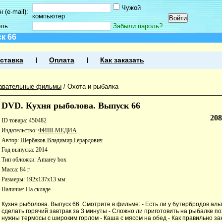
Чужой
 (e-mail):
компьютер
оль:
Забыли пароль?
к 66
ставка
Оплата
Как заказать
авательные фильмы
/
Охота и рыбалка
DVD. Кухня рыболова. Выпуск 66
20
ID товара: 450482
Издательство:
ФИШ-МЕДИА
Автор:
Щербаков Владимир Герардович
Год выпуска: 2014
Тип обложки: Amarey box
Масса: 84 г
Размеры: 192x137x13 мм
Наличие:
На складе
Кухня рыболова. Выпуск 66. Смотрите в фильме: - Есть ли у бутербродов аль
сделать горячий завтрак за 3 минуты - Сложно ли приготовить на рыбалке по
нужны термосы с широким горлом - Каша с мясом на обед - Как правильно за