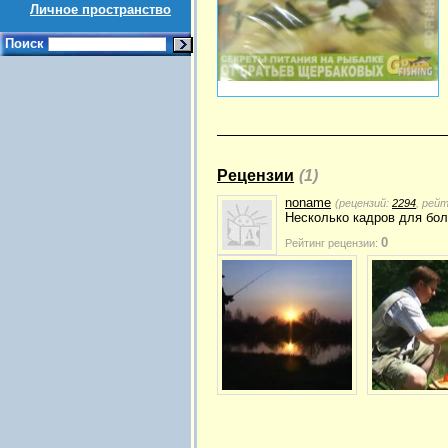
Личное пространство
Поиск
Рецензии
(1)
noname
(рецензий:
2294
, рей
Несколько кадров для бол
0
Рейтинг рецензии: