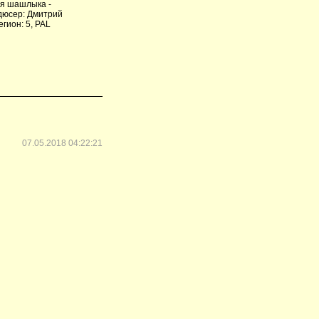
ля шашлыка -
дюсер: Дмитрий
егион: 5, PAL
07.05.2018 04:22:21