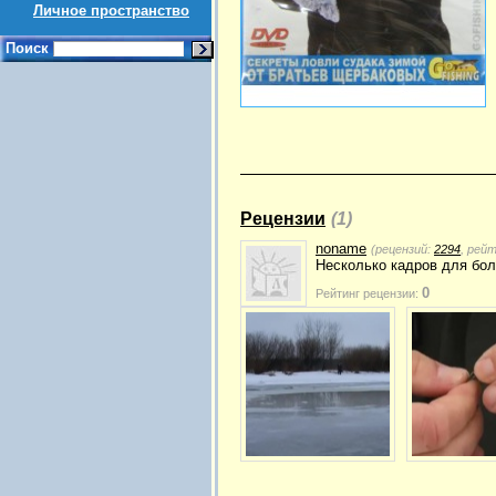
Личное пространство
Поиск
Рецензии
(1)
noname
(рецензий:
2294
, рей
Несколько кадров для бол
0
Рейтинг рецензии: