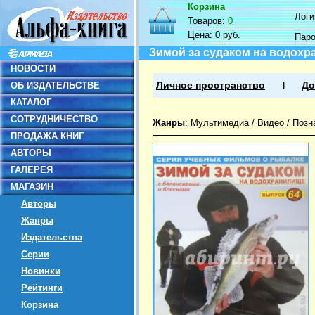
Корзина
Логин
Товаров:
0
Цена:
0 руб.
Пар
Зимой за судаком на водохр
НОВОСТИ
ОБ ИЗДАТЕЛЬСТВЕ
Личное пространство
До
КАТАЛОГ
СОТРУДНИЧЕСТВО
Жанры
:
Мультимедиа
/
Видео
/
Позн
ПРОДАЖА КНИГ
АВТОРЫ
ГАЛЕРЕЯ
МАГАЗИН
Авторы
Жанры
Издательства
Серии
Новинки
Рейтинги
Корзина