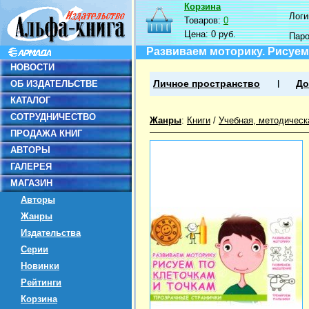
Корзина
Логин
Товаров:
0
Цена:
0 руб.
Пар
Развиваем моторику. Рисуем
НОВОСТИ
ОБ ИЗДАТЕЛЬСТВЕ
Личное пространство
До
КАТАЛОГ
СОТРУДНИЧЕСТВО
Жанры
:
Книги
/
Учебная, методическ
ПРОДАЖА КНИГ
АВТОРЫ
ГАЛЕРЕЯ
МАГАЗИН
Авторы
Жанры
Издательства
Серии
Новинки
Рейтинги
Корзина