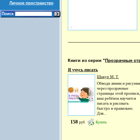
Личное пространство
Поиск
Книги из серии "
Прозрачные ст
Я учусь писать
Шакур М. Т.
Обводя линии и рисунк
через прозрачные
страницы этой прописи,
ваш ребёнок научится
писать и рисовать
быстро и правильно.
Для...
158
руб
Купить