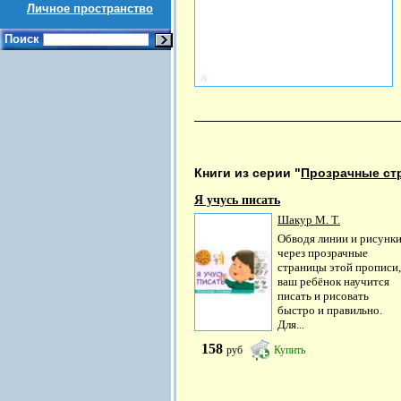
Личное пространство
Поиск
Книги из серии "
Прозрачные ст
Я учусь писать
Шакур М. Т.
Обводя линии и рисунк
через прозрачные
страницы этой прописи,
ваш ребёнок научится
писать и рисовать
быстро и правильно.
Для...
158
руб
Купить