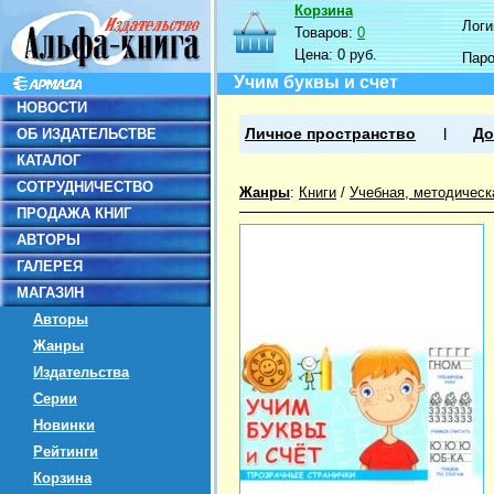
Корзина
Логин
Товаров:
0
Цена:
0 руб.
Пар
Учим буквы и счет
НОВОСТИ
ОБ ИЗДАТЕЛЬСТВЕ
Личное пространство
До
КАТАЛОГ
СОТРУДНИЧЕСТВО
Жанры
:
Книги
/
Учебная, методическ
ПРОДАЖА КНИГ
АВТОРЫ
ГАЛЕРЕЯ
МАГАЗИН
Авторы
Жанры
Издательства
Серии
Новинки
Рейтинги
Корзина