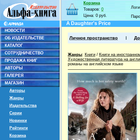
Корзина
Логин
Товаров:
0
Цена:
0 руб.
Пар
A Daughter's Price
НОВОСТИ
ОБ ИЗДАТЕЛЬСТВЕ
Личное пространство
До
КАТАЛОГ
СОТРУДНИЧЕСТВО
Жанры
:
Книги
/
Книги на иностранно
Художественная литература на англ
ПРОДАЖА КНИГ
романы на английском языке
АВТОРЫ
ГАЛЕРЕЯ
МАГАЗИН
Авторы
Жанры
Издательства
Серии
Новинки
Рейтинги
Корзина