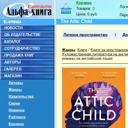
Корзина
Логин
Товаров:
0
Цена:
0 руб.
Пар
The Attic Child
НОВОСТИ
ОБ ИЗДАТЕЛЬСТВЕ
Личное пространство
До
КАТАЛОГ
СОТРУДНИЧЕСТВО
Жанры
:
Книги
/
Книги на иностранно
Художественная литература на англ
ПРОДАЖА КНИГ
романы на английском языке
АВТОРЫ
ГАЛЕРЕЯ
МАГАЗИН
Авторы
Жанры
Издательства
Серии
Новинки
Рейтинги
Корзина