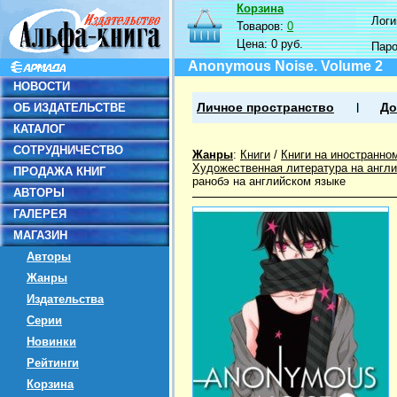
Корзина
Логин
Товаров:
0
Цена:
0 руб.
Пар
Anonymous Noise. Volume 2
НОВОСТИ
ОБ ИЗДАТЕЛЬСТВЕ
Личное пространство
До
КАТАЛОГ
СОТРУДНИЧЕСТВО
Жанры
:
Книги
/
Книги на иностранно
Художественная литература на англ
ПРОДАЖА КНИГ
ранобэ на английском языке
АВТОРЫ
ГАЛЕРЕЯ
МАГАЗИН
Авторы
Жанры
Издательства
Серии
Новинки
Рейтинги
Корзина