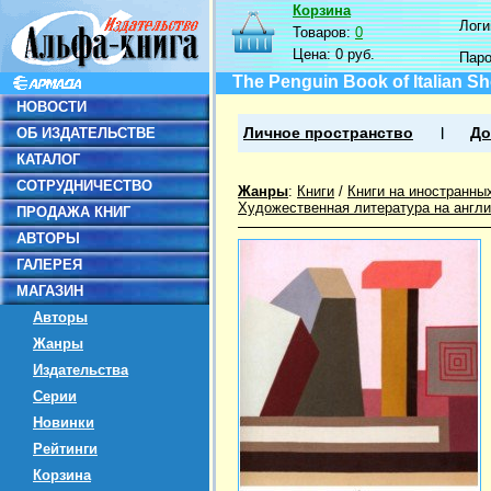
Корзина
Логин
Товаров:
0
Цена:
0 руб.
Пар
The Penguin Book of Italian Sh
НОВОСТИ
ОБ ИЗДАТЕЛЬСТВЕ
Личное пространство
До
КАТАЛОГ
СОТРУДНИЧЕСТВО
Жанры
:
Книги
/
Книги на иностранны
Художественная литература на англ
ПРОДАЖА КНИГ
АВТОРЫ
ГАЛЕРЕЯ
МАГАЗИН
Авторы
Жанры
Издательства
Серии
Новинки
Рейтинги
Корзина