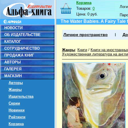
Корзина
Логин
Товаров:
0
Цена:
0 руб.
Пар
The Water Babies. A Fairy Tale
НОВОСТИ
ОБ ИЗДАТЕЛЬСТВЕ
Личное пространство
До
КАТАЛОГ
СОТРУДНИЧЕСТВО
Жанры
:
Книги
/
Книги на иностранны
Художественная литература на англ
ПРОДАЖА КНИГ
АВТОРЫ
ГАЛЕРЕЯ
МАГАЗИН
Авторы
Жанры
Издательства
Серии
Новинки
Рейтинги
Корзина