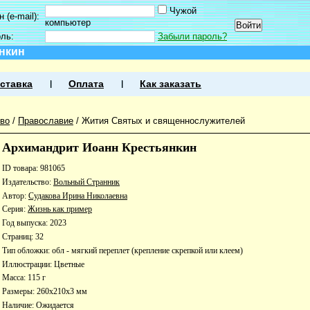
Чужой
 (e-mail):
компьютер
оль:
Забыли пароль?
нкин
ставка
Оплата
Как заказать
во
/
Православие
/
Жития Святых и священнослужителей
Архимандрит Иоанн Крестьянкин
ID товара: 981065
Издательство:
Вольный Странник
Автор:
Судакова Ирина Николаевна
Серия:
Жизнь как пример
Год выпуска: 2023
Страниц: 32
Тип обложки: обл - мягкий переплет (крепление скрепкой или клеем)
Иллюстрации: Цветные
Масса: 115 г
Размеры: 260x210x3 мм
Наличие:
Ожидается