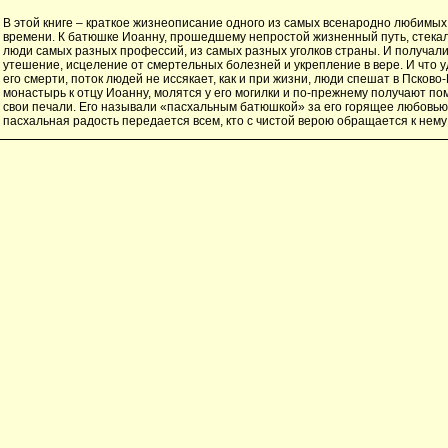
В этой книге – краткое жизнеописание одного из самых всенародно любимых
времени. К батюшке Иоанну, прошедшему непростой жизненный путь, стекал
люди самых разных профессий, из самых разных уголков страны. И получали
утешение, исцеление от смертельных болезней и укрепление в вере. И что у
его смерти, поток людей не иссякает, как и при жизни, люди спешат в Псково
монастырь к отцу Иоанну, молятся у его могилки и по-прежнему получают по
свои печали. Его называли «пасхальным батюшкой» за его горящее любовью 
пасхальная радость передается всем, кто с чистой верою обращается к нем