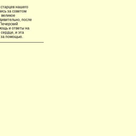
 старцев нашего
ись за советом
 великое
дивительно, после
-Печерский
мощь и ответы на
сердце, и эта
у за помощью.