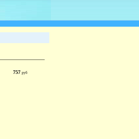
757
руб