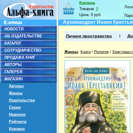
Корзина
Логин
Товаров:
0
Цена:
0 руб.
Пар
Архимандрит Иоанн Крестья
НОВОСТИ
ОБ ИЗДАТЕЛЬСТВЕ
Личное пространство
До
КАТАЛОГ
СОТРУДНИЧЕСТВО
Жанры
:
Книги
/
Религия
/
Христианст
ПРОДАЖА КНИГ
АВТОРЫ
ГАЛЕРЕЯ
МАГАЗИН
Авторы
Жанры
Издательства
Серии
Новинки
Рейтинги
Корзина