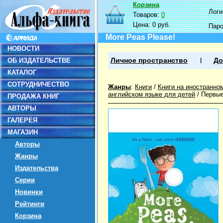
Корзина
Логин
Товаров:
0
Цена:
0 руб.
Пар
More Peas Please!
НОВОСТИ
ОБ ИЗДАТЕЛЬСТВЕ
Личное пространство
До
КАТАЛОГ
СОТРУДНИЧЕСТВО
Жанры
:
Книги
/
Книги на иностранно
английском языке для детей
/
Первые
ПРОДАЖА КНИГ
АВТОРЫ
ГАЛЕРЕЯ
МАГАЗИН
Авторы
Жанры
Издательства
Серии
Новинки
Рейтинги
Корзина