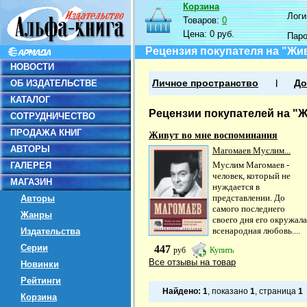
Корзина
Логин
Товаров:
0
Цена:
0 руб.
Пар
Рецензия покупателя на "Жи
НОВОСТИ
ОБ ИЗДАТЕЛЬСТВЕ
Личное пространство
До
КАТАЛОГ
Рецензии покупателей на "
СОТРУДНИЧЕСТВО
ПРОДАЖА КНИГ
Живут во мне воспоминания
АВТОРЫ
Магомаев Муслим...
Муслим Магомаев -
ГАЛЕРЕЯ
человек, который не
МАГАЗИН
нуждается в
представлении. До
Авторы
самого последнего
Жанры
своего дня его окружала
всенародная любовь....
Издательства
Серии
447
руб
Купить
Все отзывы на товар
Новинки
Рейтинги
Найдено:
1
, показано
1
, страница
1
Корзина