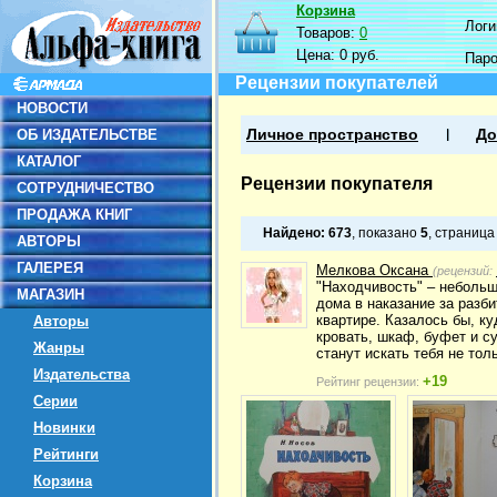
Корзина
Логин
Товаров:
0
Цена:
0 руб.
Пар
Рецензии покупателей
НОВОСТИ
ОБ ИЗДАТЕЛЬСТВЕ
Личное пространство
До
КАТАЛОГ
Рецензии покупателя
СОТРУДНИЧЕСТВО
ПРОДАЖА КНИГ
Найдено:
673
, показано
5
, страниц
АВТОРЫ
ГАЛЕРЕЯ
Мелкова Оксана
(рецензий:
"Находчивость" – небольш
МАГАЗИН
дома в наказание за разби
квартире. Казалось бы, ку
Авторы
кровать, шкаф, буфет и су
Жанры
станут искать тебя не тол
Издательства
+19
Рейтинг рецензии:
Серии
Новинки
Рейтинги
Корзина