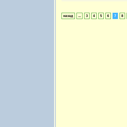
назад
...
3
4
5
6
7
8