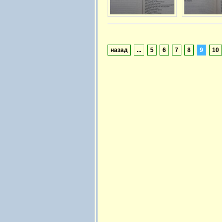
назад
...
5
6
7
8
9
10