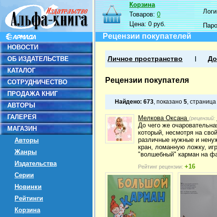
Корзина
Логин
Товаров:
0
Цена:
0 руб.
Пар
Рецензии покупателей
НОВОСТИ
ОБ ИЗДАТЕЛЬСТВЕ
Личное пространство
До
КАТАЛОГ
Рецензии покупателя
СОТРУДНИЧЕСТВО
ПРОДАЖА КНИГ
Найдено:
673
, показано
5
, страниц
АВТОРЫ
ГАЛЕРЕЯ
Мелкова Оксана
(рецензий:
До чего же очаровательна
МАГАЗИН
который, несмотря на сво
различные нужные и ненуж
Авторы
кран, ломанную ложку, иг
Жанры
"волшебный" карман на фа
Издательства
+16
Рейтинг рецензии:
Серии
Новинки
Рейтинги
Корзина